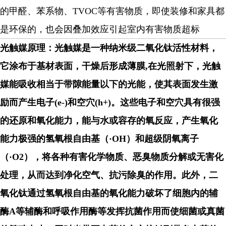
的甲醛、苯系物、
TVOC等有害物质，即使装修和家具都
是环
保的，也会因叠加效应引起室内有害物质超标
光触媒原理
：
光触媒是一种纳米级二氧化钛活性材料，
它涂布于基材表面，干燥后形成薄膜
,
在光照射下，光触
媒能吸收相当于带隙能量以下的光能，使其表面发生激
励而产生电子(e-)和空穴(h+)。这些电子和空穴具有很强
的还原和氧化能力，能与水或容存的氧反应，产生氧化
能力极强的氢氧根自由基（·OH）和超级阴氧离子
（·O2），将各种有害化学物质、恶臭物质分解或无害化
处理，从而达到净化空气、抗污除臭的作用。此外，二
氧化钛通过氢氧根自由基的氧化能力破坏了细胞内的辅
酶A等辅酶和呼吸作用酶等发挥抗菌作用而使细菌或真菌