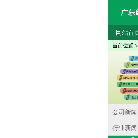
网站首
当前位置
公司新闻
行业新闻