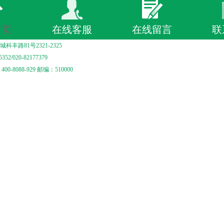
首页
在线客服
在线留言
联
丰路81号2321-2325
52/020-82177379
0-8088-929 邮编：510000